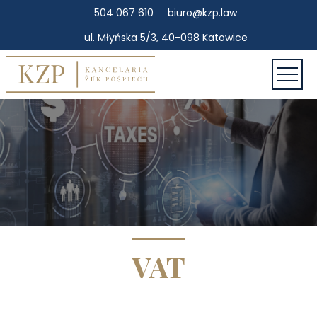
504 067 610
biuro@kzp.law
ul. Młyńska 5/3, 40-098 Katowice
VAT