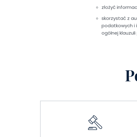
złożyć informac
skorzystać z a
podatkowych i 
ogólnej klauzul
P