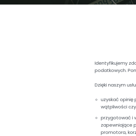
Identyfikujemy zd
podatkowych. Pom
Dzięki naszym usł
uzyskać opinię 
wątpliwości cz
przygotować i 
zapewniające p
promotora, ko