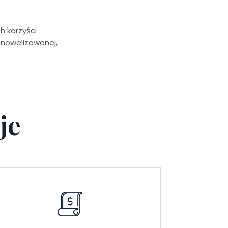
h korzyści
znowelizowanej,
je