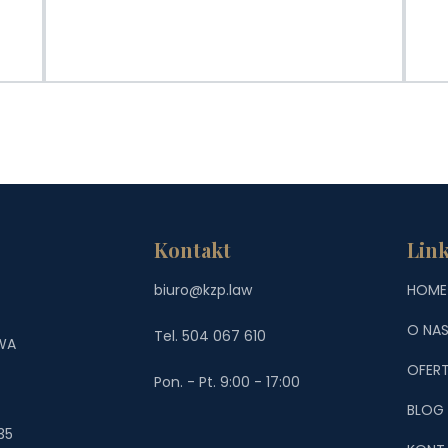
Kontakt
Link
biuro@kzp.law
HOME
O NA
Tel. 504 067 610
WA
OFER
Pon. - Pt. 9:00 - 17:00
BLOG
35