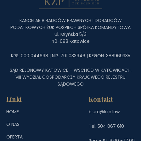
KANCELARIA RADCÓW PRAWNYCH I DORADCÓW
PODATKOWYCH ŻUK POŚPIECH SPÓŁKA KOMANDYTOWA
ul. Młyńska 5/3
40-098 Katowice
KRS: 0001044698 | NIP: 7011033946 | REGON: 388969335
SĄD REJONOWY KATOWICE – WSCHÓD W KATOWICACH,
VIII WYDZIAŁ GOSPODARCZY KRAJOWEGO REJESTRU
SĄDOWEGO
Linki
Kontakt
HOME
biuro@kzp.law
O NAS
Tel. 504 067 610
OFERTA
Pon. - Pt. 9:00 - 17:00