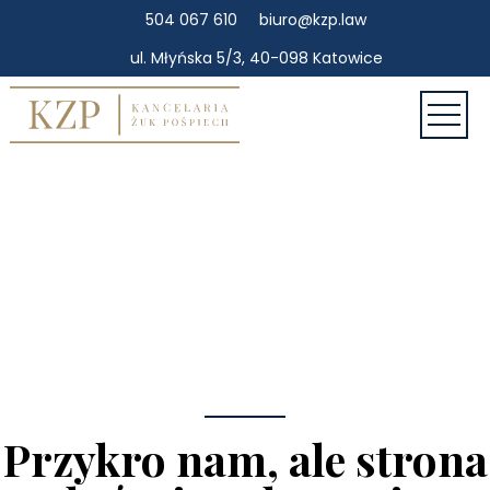
504 067 610
biuro@kzp.law
ul. Młyńska 5/3, 40-098 Katowice
Przykro nam, ale strona