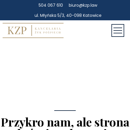
504 067 610
biuro@kzp.law
ul. Młyńska 5/3, 40-098 Katowice
Przykro nam, ale strona