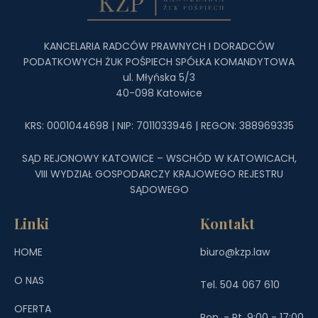
KANCELARIA RADCÓW PRAWNYCH I DORADCÓW
PODATKOWYCH ŻUK POŚPIECH SPÓŁKA KOMANDYTOWA
ul. Młyńska 5/3
40-098 Katowice
KRS: 0001044698 | NIP: 7011033946 | REGON: 388969335
SĄD REJONOWY KATOWICE – WSCHÓD W KATOWICACH,
VIII WYDZIAŁ GOSPODARCZY KRAJOWEGO REJESTRU
SĄDOWEGO
Linki
Kontakt
HOME
biuro@kzp.law
O NAS
Tel. 504 067 610
OFERTA
Pon. - Pt. 9:00 - 17:00