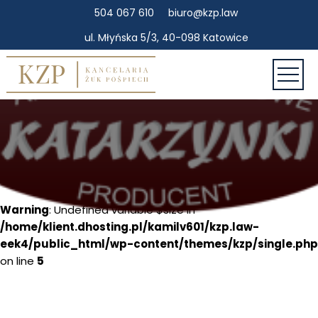
504 067 610
biuro@kzp.law
ul. Młyńska 5/3, 40-098 Katowice
Warning
: Undefined variable $post_id in
/home/klient.dhosting.pl/kamilv601/kzp.law-
eek4/public_html/wp-content/themes/kzp/single.php
on line
5
Warning
: Undefined variable $size in
/home/klient.dhosting.pl/kamilv601/kzp.law-
eek4/public_html/wp-content/themes/kzp/single.php
on line
5