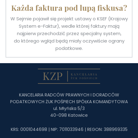
Każda faktura pod lupą fiskusa?
W Sejmie pojawił się projekt ustawy o KSEF (Krajowy
System e-Faktur), wedle której faktury mają
najpierw przechodzić przez specjalny system,
do którego wgląd będą miały oczywiście ograny
podatkowe.
KANCELARIA RADCÓW PRAWNYCH I DORADCÓW
PODATKOWYCH ŻUK POŚPIECH SPÓŁKA KOMANDYTOWA
ul. Młyńska 5/3
40-098 Katowice
KRS: 0001044698 | NIP: 7011033946 | REGON: 388969335