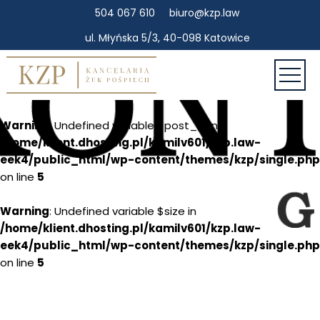
504 067 610
biuro@kzp.law
ul. Młyńska 5/3, 40-098 Katowice
Warning
: Undefined variable $post_id in
/home/klient.dhosting.pl/kamilv601/kzp.law-
eek4/public_html/wp-content/themes/kzp/single.php
on line
5
Warning
: Undefined variable $size in
/home/klient.dhosting.pl/kamilv601/kzp.law-
eek4/public_html/wp-content/themes/kzp/single.php
on line
5