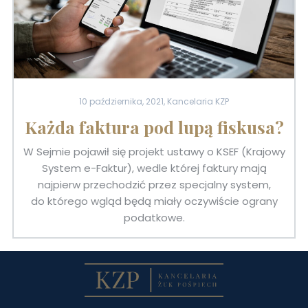
10 października, 2021, Kancelaria KZP
Każda faktura pod lupą fiskusa?
W Sejmie pojawił się projekt ustawy o KSEF (Krajowy
System e-Faktur), wedle której faktury mają
najpierw przechodzić przez specjalny system,
do którego wgląd będą miały oczywiście ograny
podatkowe.