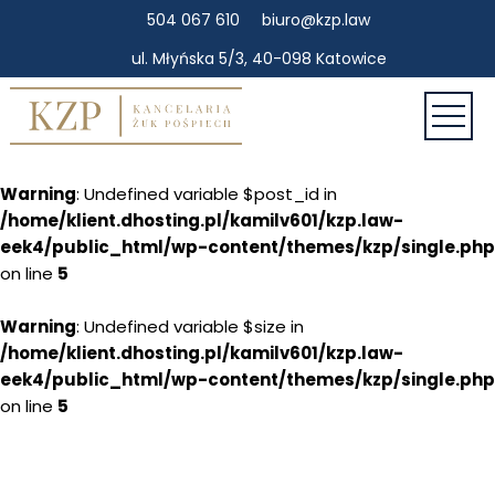
504 067 610
biuro@kzp.law
ul. Młyńska 5/3, 40-098 Katowice
Warning
: Undefined variable $post_id in
/home/klient.dhosting.pl/kamilv601/kzp.law-
eek4/public_html/wp-content/themes/kzp/single.php
on line
5
Warning
: Undefined variable $size in
/home/klient.dhosting.pl/kamilv601/kzp.law-
eek4/public_html/wp-content/themes/kzp/single.php
on line
5