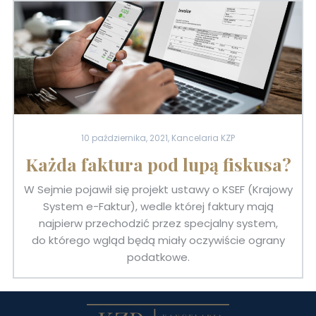
10 października, 2021, Kancelaria KZP
Każda faktura pod lupą fiskusa?
W Sejmie pojawił się projekt ustawy o KSEF (Krajowy
System e-Faktur), wedle której faktury mają
najpierw przechodzić przez specjalny system,
do którego wgląd będą miały oczywiście ograny
podatkowe.