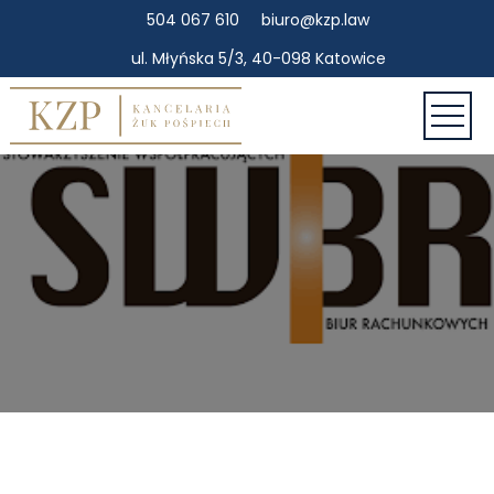
504 067 610
biuro@kzp.law
ul. Młyńska 5/3, 40-098 Katowice
Warning
: Undefined variable $post_id in
/home/klient.dhosting.pl/kamilv601/kzp.law-
eek4/public_html/wp-content/themes/kzp/single.php
on line
5
Warning
: Undefined variable $size in
/home/klient.dhosting.pl/kamilv601/kzp.law-
eek4/public_html/wp-content/themes/kzp/single.php
on line
5