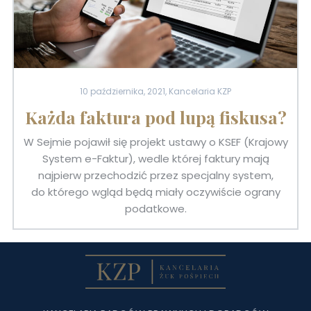
10 października, 2021, Kancelaria KZP
Każda faktura pod lupą fiskusa?
W Sejmie pojawił się projekt ustawy o KSEF (Krajowy
System e-Faktur), wedle której faktury mają
najpierw przechodzić przez specjalny system,
do którego wgląd będą miały oczywiście ograny
podatkowe.