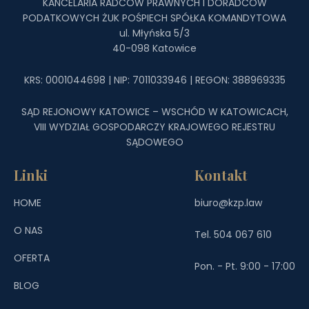
KANCELARIA RADCÓW PRAWNYCH I DORADCÓW
PODATKOWYCH ŻUK POŚPIECH SPÓŁKA KOMANDYTOWA
ul. Młyńska 5/3
40-098 Katowice
KRS: 0001044698 | NIP: 7011033946 | REGON: 388969335
SĄD REJONOWY KATOWICE – WSCHÓD W KATOWICACH,
VIII WYDZIAŁ GOSPODARCZY KRAJOWEGO REJESTRU
SĄDOWEGO
Linki
Kontakt
HOME
biuro@kzp.law
O NAS
Tel. 504 067 610
OFERTA
Pon. - Pt. 9:00 - 17:00
BLOG