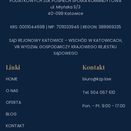
PODATKOWYCH ŻUK POŚPIECH SPÓŁKA KOMANDYTOWA
ul. Młyńska 5/3
40-098 Katowice
KRS: 0001044698 | NIP: 7011033946 | REGON: 388969335
SĄD REJONOWY KATOWICE – WSCHÓD W KATOWICACH,
VIII WYDZIAŁ GOSPODARCZY KRAJOWEGO REJESTRU
SĄDOWEGO
Linki
Kontakt
HOME
biuro@kzp.law
O NAS
Tel. 504 067 610
OFERTA
Pon. - Pt. 9:00 - 17:00
BLOG
KONTAKT