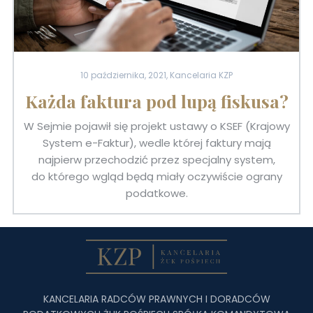
10 października, 2021, Kancelaria KZP
Każda faktura pod lupą fiskusa?
W Sejmie pojawił się projekt ustawy o KSEF (Krajowy
System e-Faktur), wedle której faktury mają
najpierw przechodzić przez specjalny system,
do którego wgląd będą miały oczywiście ograny
podatkowe.
KANCELARIA RADCÓW PRAWNYCH I DORADCÓW