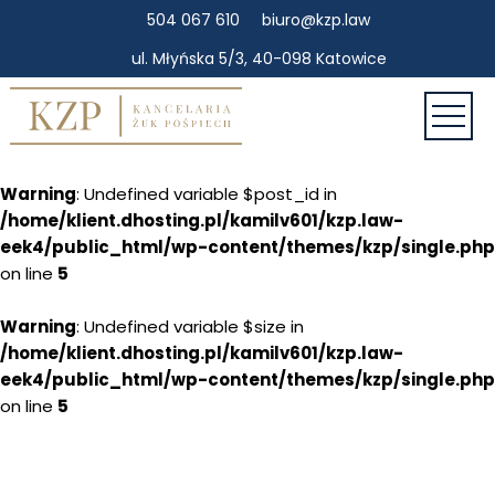
504 067 610
biuro@kzp.law
ul. Młyńska 5/3, 40-098 Katowice
Warning
: Undefined variable $post_id in
/home/klient.dhosting.pl/kamilv601/kzp.law-
eek4/public_html/wp-content/themes/kzp/single.php
on line
5
Warning
: Undefined variable $size in
/home/klient.dhosting.pl/kamilv601/kzp.law-
eek4/public_html/wp-content/themes/kzp/single.php
on line
5