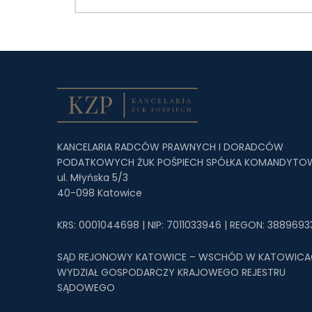
KANCELARIA RADCÓW PRAWNYCH I DORADCÓW
PODATKOWYCH ŻUK POŚPIECH SPÓŁKA KOMANDYTO
ul. Młyńska 5/3
40-098 Katowice
KRS: 0001044698 | NIP: 7011033946 | REGON: 3889693
SĄD REJONOWY KATOWICE – WSCHÓD W KATOWICACH
WYDZIAŁ GOSPODARCZY KRAJOWEGO REJESTRU
SĄDOWEGO