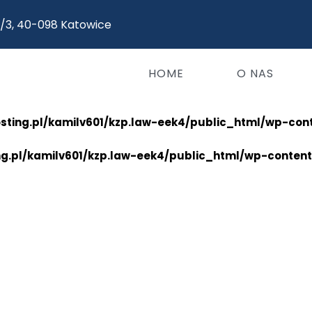
5/3, 40-098 Katowice
HOME
O NAS
osting.pl/kamilv601/kzp.law-eek4/public_html/wp-con
ng.pl/kamilv601/kzp.law-eek4/public_html/wp-conten