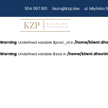
504 067 610
biuro@kzp.law
ul. Młyńska 
Warning
: Undefined variable $post_id in
/home/klient.dh
Warning
: Undefined variable $size in
/home/klient.dhosti