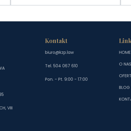
Kontakt
Link
biuro@kzp.law
HOME
O NA
Tel. 504 067 610
WA
OFER
Pon. - Pt. 9:00 - 17:00
BLOG
35
KONT
, VIII