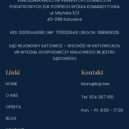
KANCELARIA RADCÓW PRAWNYCH I DORADCÓW
PODATKOWYCH ŻUK POŚPIECH SPÓŁKA KOMANDYTOWA
ul. Młyńska 5/3
40-098 Katowice
KRS: 0001044698 | NIP: 7011033946 | REGON: 388969335
SĄD REJONOWY KATOWICE – WSCHÓD W KATOWICACH,
VIII WYDZIAŁ GOSPODARCZY KRAJOWEGO REJESTRU
SĄDOWEGO
Linki
Kontakt
HOME
biuro@kzp.law
O NAS
Tel. 504 067 610
OFERTA
Pon. - Pt. 9:00 - 17:00
BLOG