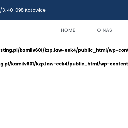
5/3, 40-098 Katowice
HOME
O NAS
osting.pl/kamilv601/kzp.law-eek4/public_html/wp-con
ng.pl/kamilv601/kzp.law-eek4/public_html/wp-conten