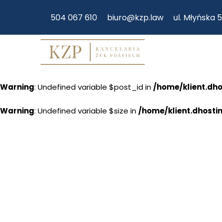
504 067 610
biuro@kzp.law
ul. Młyńska 
Warning
: Undefined variable $post_id in
/home/klient.dh
Warning
: Undefined variable $size in
/home/klient.dhosti