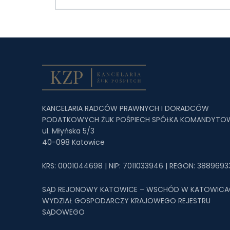
KANCELARIA RADCÓW PRAWNYCH I DORADCÓW
PODATKOWYCH ŻUK POŚPIECH SPÓŁKA KOMANDYTO
ul. Młyńska 5/3
40-098 Katowice
KRS: 0001044698 | NIP: 7011033946 | REGON: 3889693
SĄD REJONOWY KATOWICE – WSCHÓD W KATOWICACH
WYDZIAŁ GOSPODARCZY KRAJOWEGO REJESTRU
SĄDOWEGO