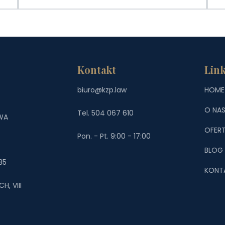
Kontakt
Link
biuro@kzp.law
HOME
O NA
Tel. 504 067 610
WA
OFER
Pon. - Pt. 9:00 - 17:00
BLOG
35
KONT
, VIII